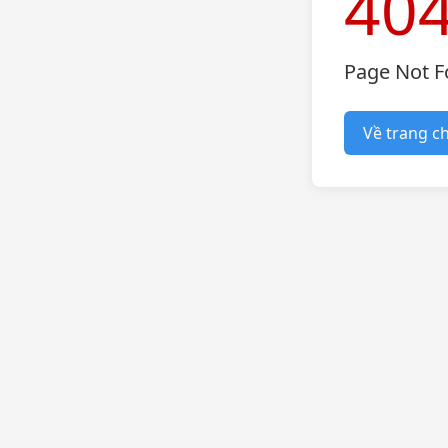
40
Page Not 
Về trang c